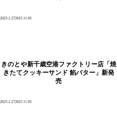
投
2023.2.27
2025.11.05
稿
日:
きのとや新千歳空港ファクトリー店「焼
きたてクッキーサンド 餡バター」新発
売
投
2023.2.27
2025.11.05
稿