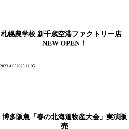
日:
札幌農学校 新千歳空港ファクトリー店
NEW OPEN！
投
2023.4.05
2025.11.05
稿
日:
博多阪急「春の北海道物産大会」実演販
売