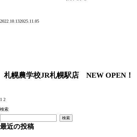
投
2022.10.13
2025.11.05
稿
日:
札幌農学校JR札幌駅店 NEW OPEN！
投
前
固
固
1
2
稿
の
定
定
検索
の
検索
ペ
ペ
ペ
最近の投稿
ペ
ー
ー
ー