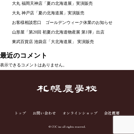
ー
ジ
ジ
ジ
大丸 福岡天神店「夏の北海道展」実演販売
ジ
大丸 神戸店「夏の北海道展」実演販売
送
お客様相談窓口 ゴールデンウィーク休業のお知らせ
り
山形屋「第20回 初夏の北海道物産展 第1弾」出店
東武百貨店 池袋店「大北海道展」 実演販売
最近のコメント
表示できるコメントはありません。
トップ
お問い合わせ
オンラインショップ
会社概要
© COC inc all rights reserved.