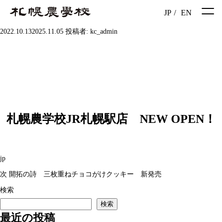
JP
/
EN
投
2022.10.13
2025.11.05
投稿者:
kc_admin
稿
日:
札幌農学校JR札幌駅店 NEW OPEN！
カ
jp
投
テ
次
次
開拓の詩 三枚重ねチョコがけクッキー 新発売
稿
ゴ
の
検索
ナ
検索
リ
投
最近の投稿
ビ
ー
稿