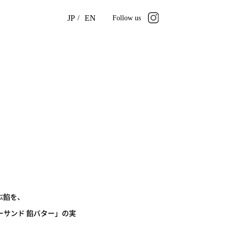
JP
EN
/
Follow us
ぶ餡を、
サンド 餡バター」の実