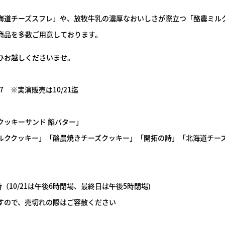
海道チーズスフレ」や、放牧牛乳の濃厚なおいしさが際立つ「酪農ミル
商品を多数ご用意しております。
ひお越しくださいませ。
0/27 ※実演販売は10/21迄
クッキーサンド 餡バター」
ルククッキー」「酪農焼きチーズクッキー」「開拓の詩」「北海道チー
（10/21は午後6時閉場、最終日は午後5時閉場)
すので、売切れの際はご容赦ください