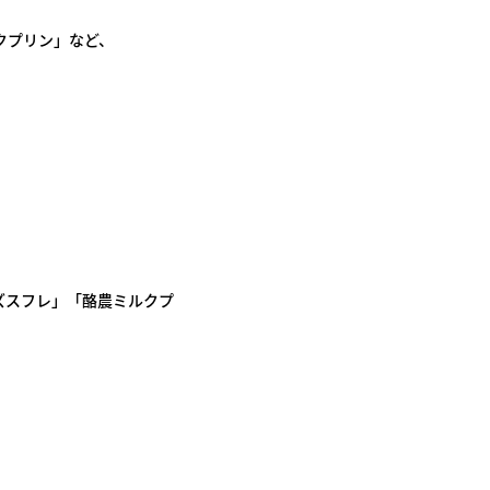
クプリン」など、
ズスフレ」「酪農ミルクプ