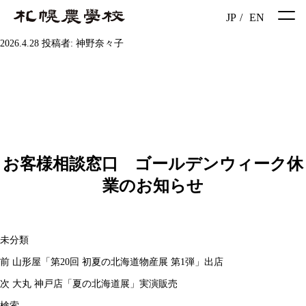
JP
/
EN
投
2026.4.28
投稿者:
神野奈々子
稿
日:
お客様相談窓口 ゴールデンウィーク休
業のお知らせ
カ
未分類
投
テ
前
前
山形屋「第20回 初夏の北海道物産展 第1弾」出店
稿
ゴ
の
次
次
大丸 神戸店「夏の北海道展」実演販売
ナ
リ
投
の
検索